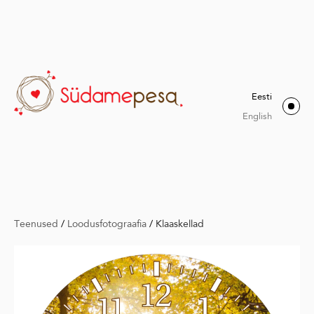
Eesti
English
Teenused
/
Loodusfotograafia
/
Klaaskellad